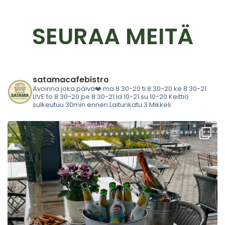
SEURAA MEITÄ
satamacafebistro
Avoinna joka päivä❤️
ma 8:30-20
ti 8:30-20
ke 8:30-21
LIVE
to 8:30-20
pe 8:30-21
la 10-21
su 10-20
Keittiö
sulkeutuu 30min ennen
Laiturikatu 3 Mikkeli